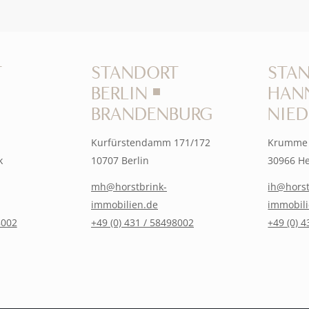
T
STANDORT
STA
BERLIN ￭
HAN
BRANDENBURG
NIE
Kurfürstendamm 171/172
Krumme 
k
10707 Berlin
30966 H
mh@horstbrink-
ih@horst
immobilien.de
immobil
8002
+49 (0) 431 / 58498002
+49 (0) 