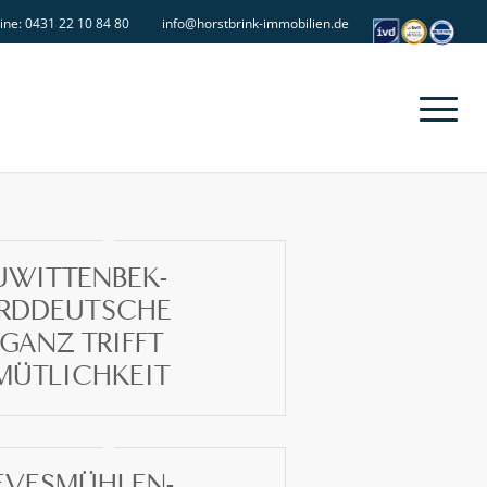
line: 0431 22 10 84 80
info@horstbrink-immobilien.de
UWITTENBEK-
RDDEUTSCHE
GANZ TRIFFT
MÜTLICHKEIT
EVESMÜHLEN-