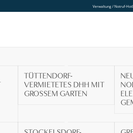
Verwaltung / Notruf-Hot
TÜTTENDORF-
NE
T
VERMIETETES DHH MIT
NO
GROSSEM GARTEN
ELE
GE
STOCKELSDORF-
GR