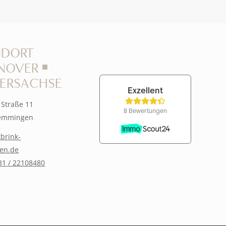
NDORT
NOVER ￭
DERSACHSEN
Straße 11
emmingen
brink-
ien.de
431 / 22108480