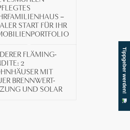
PFLEGTES
HRFAMILIENHAUS –
ALER START FÜR IHR
MOBILIENPORTFOLIO
Tippgeber werden!
DERER FLÄMING-
DITE: 2
HNHÄUSER MIT
UER BRENNWERT-
IZUNG UND SOLAR