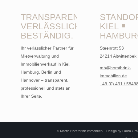
TRANSPARENT.
STANDO
VERLÄSSLICH.
KIEL ￭
BESTÄNDIG.
HAMBUR
Ihr verlässlicher Partner für
Steenrott 53
Mietverwaltung und
24214 Altwittenbek
Immobilienverkauf in Kiel,
mh@horstbrink-
Hamburg, Berlin und
immobilien.de
Hannover – transparent,
+49 (0) 431 / 5849
professionell und stets an
Ihrer Seite.
© Martin Horstbrink Immobilien –
Design by Laura Gra