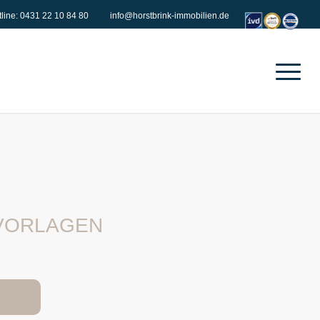
tline: 0431 22 10 84 80
info@horstbrink-immobilien.de
 VORLAGEN