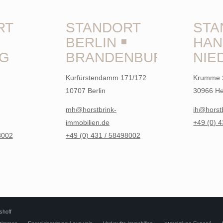
RT
STANDORT
STA
BERLIN ￭
HAN
G
BRANDENBURG
NIE
Kurfürstendamm 171/172
Krumme 
10707 Berlin
30966 H
mh@horstbrink-
ih@horst
immobilien.de
+49 (0) 
8002
+49 (0) 431 / 58498002
shoff