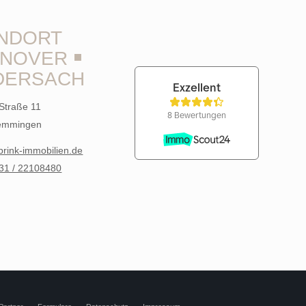
NDORT
NOVER ￭
DERSACHSEN
Straße 11
emmingen
brink-immobilien.de
431 / 22108480