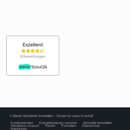
© Martin Horstbrink Immobilien –
Design by Laura Grashoff
Kundenstimmen
Energieberatung /-ausweis
Verkaufte Immobilien
Interaktives Exposé
Partner
Formulare
Datenschutz
Impressum