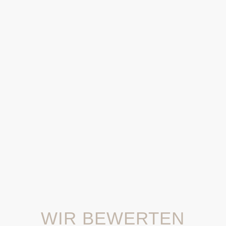
müssen zur Wertermittlung geprüft
werden.
Marktnachfrage:
Die Nachfrage
nach Immobilien in einer
bestimmten Region bestimmt den
Preis. In begehrten Gebieten
bleiben Preise auch in schwierigen
Marktphasen oft stabil.
WIR BEWERTEN