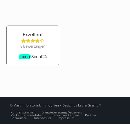
© Martin Horstbrink Immobilien –
Design by Laura Grashoff
Kundenstimmen
Energieberatung /-ausweis
Verkaufte Immobilien
Interaktives Exposé
Partner
Formulare
Datenschutz
Impressum