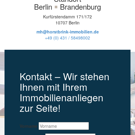
Berlin
￭
Brandenburg
Kurfürstendamm 171/172
10707 Berlin
mh@horstbrink-immobilien.de
+49 (0) 431 / 58498002
Kontakt – Wir stehen
Ihnen mit Ihrem
Immobilienanliegen
zur Seite!
Vorname