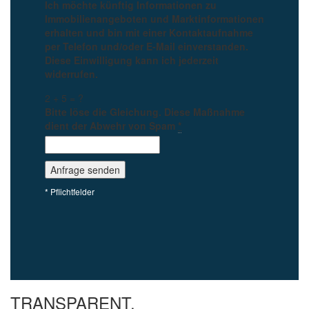
Ich möchte künftig Informationen zu
Immobilienangeboten und Marktinformationen
erhalten und bin mit einer Kontaktaufnahme
per Telefon und/oder E-Mail einverstanden.
Diese Einwilligung kann ich jederzeit
widerrufen.
2 + 5 = ?
Bitte löse die Gleichung. Diese Maßnahme
dient der Abwehr von Spam
*
* Pflichtfelder
TRANSPARENT.