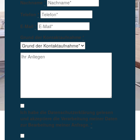
Nachname
*
Telefon
*
E-Mail
*
Grund der Kontaktaufnahme
*
Ich habe die Datenschutzerklärung gelesen
und akzeptiere die Verarbeitung meiner Daten
zur Bearbeitung meiner Anfrage.
*