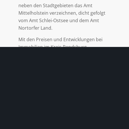
neben den Stadtgebieten das Amt
Mittelholstein verzeichnen, dicht gefolgt
vom Amt Schlei-Ostsee und dem Amt
Nortorfer Land.
Mit den Preisen und Entwicklungen bei
Immobilien im Kreis Rendsburg-
Eckernförde sind wir als
Immobilienmakler bestens vertraut. Gern
sind wir Ihr verbindlicher und
kompetenter Makler für Ihr Haus, Ihre
Wohnung oder Ihr Grundstück. Wenn Sie
Ihre Immobilie verkaufen möchten, sind
wir Ihr verlässlicher Ansprechpartner.
Eine
Immobilienbewertung
im Kreis
Rendsburg-Eckernförde ist für Eigentümer
kostenfrei und unverbindlich. So erfahren